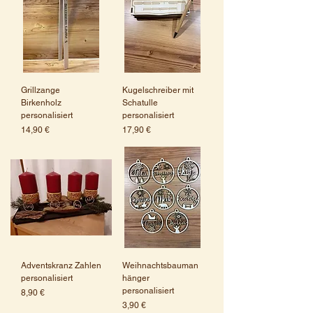
Grillzange
Kugelschreiber mit
Birkenholz
Schatulle
personalisiert
personalisiert
Preis
Preis
14,90 €
17,90 €
Adventskranz Zahlen
Weihnachtsbauman
personalisiert
hänger
personalisiert
Preis
8,90 €
Preis
3,90 €