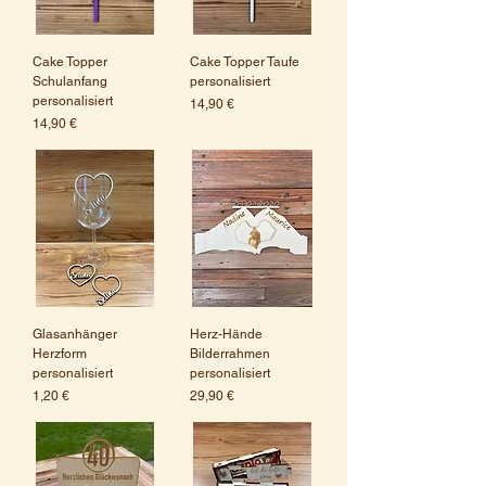
Cake Topper
Cake Topper Taufe
Schulanfang
personalisiert
personalisiert
Preis
14,90 €
Preis
14,90 €
Glasanhänger
Herz-Hände
Herzform
Bilderrahmen
personalisiert
personalisiert
Preis
Preis
1,20 €
29,90 €