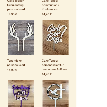
Cake Topper
Cake Topper –
Schulanfang
Kommunion /
personalisiert
Konfirmation
Preis
Preis
14,90 €
14,90 €
Tortendeko
Cake Topper
personalisiert
personalisiert für
besondere Anlässe
Preis
14,90 €
Preis
14,90 €