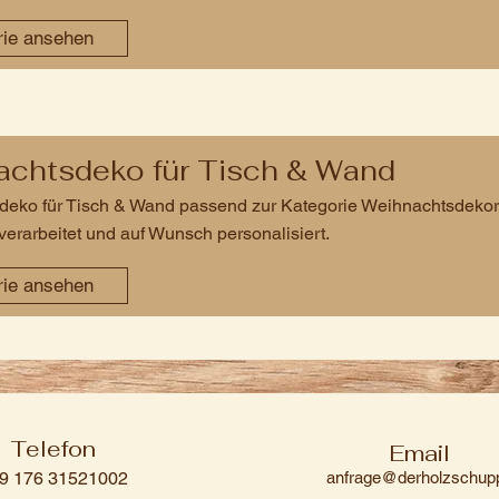
rie ansehen
chtsdeko für Tisch & Wand
eko für Tisch & Wand passend zur Kategorie Weihnachtsdekorati
verarbeitet und auf Wunsch personalisiert.
rie ansehen
Telefon
Email
9 176 31521002
anfrage@derholzschup