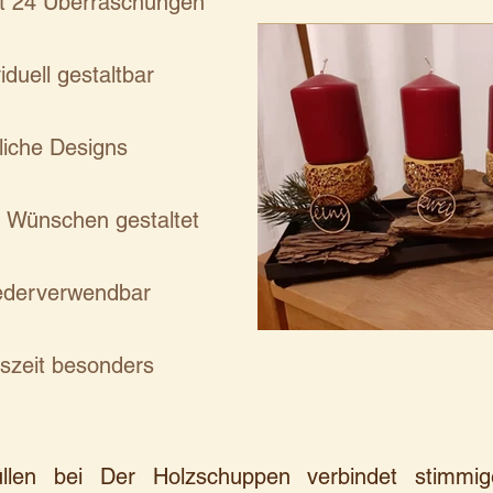
it 24 Überraschungen
iduell gestaltbar
tliche Designs
n Wünschen gestaltet
ederverwendbar
szeit besonders
llen bei Der Holzschuppen verbindet stimmige