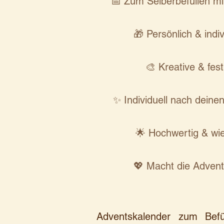
📅 Zum Selberbefüllen m
🎁 Persönlich & indiv
🎨 Kreative & fes
✨ Individuell nach deine
🌟 Hochwertig & wi
💖 Macht die Advent
Adventskalender zum Befü