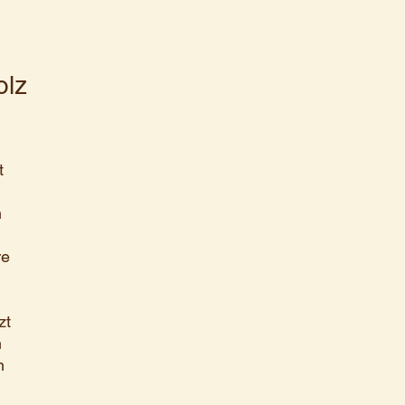
olz
t
m
re
zt
n
n