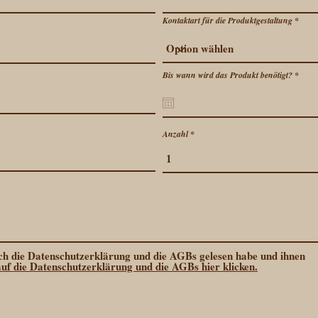
Kontaktart für die Produktgestaltung
r
Bis wann wird das Produkt benötigt?
*
e
q
u
i
r
e
Anzahl
d
 ich die Datenschutzerklärung und die AGBs gelesen habe und ihnen
auf die Datenschutzerklärung und die AGBs hier klicken.