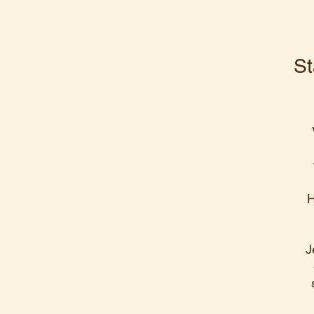
St
H
J