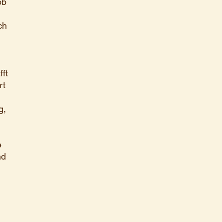
ob
ch
ft
rt
g,
e
nd