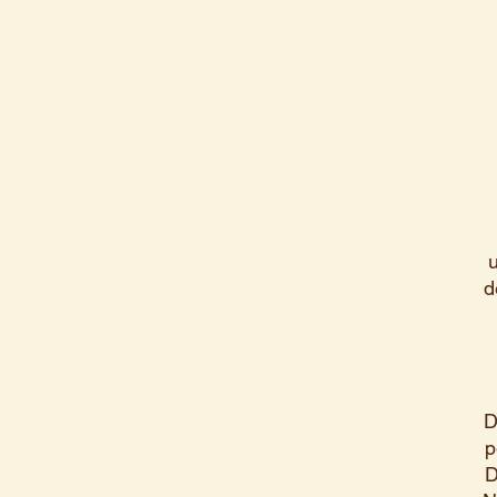
u
d
D
p
D