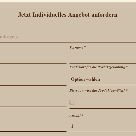
Jetzt Individuelles Angebot anfordern
Vorname
Kontaktart für die Produktgestaltung
r
Bis wann wird das Produkt benötigt?
*
e
q
u
i
r
e
Anzahl
d