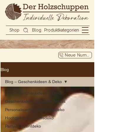
Shop
Blog
Produktkategorien
Neue Nummer
Blog
Blog – Geschenkideen & Deko
Blog – Geschenkideen & Deko
Geschenkideen für jeden Anlass
Personalisierte Weihnachtsdeko
Hochzeit & Hochzeitsdeko
Party- & Eventdeko