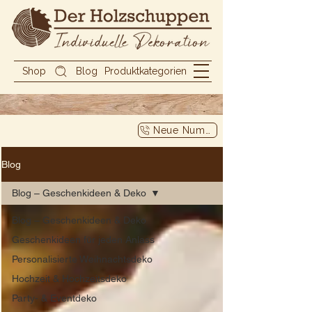
Shop
Blog
Produktkategorien
Neue Nummer
Blog
Blog – Geschenkideen & Deko
Blog – Geschenkideen & Deko
Geschenkideen für jeden Anlass
Personalisierte Weihnachtsdeko
Hochzeit & Hochzeitsdeko
Party- & Eventdeko